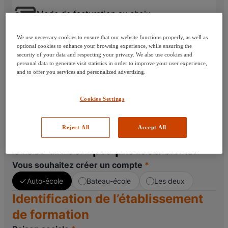
amen du code bateau
Mode de facturation au choix
nt l'examen
ser l'examen
We use necessary cookies to ensure that our website functions properly, as well as
ès l'examen
optional cookies to enhance your browsing experience, while ensuring the
Service client dédié
security of your data and respecting your privacy. We also use cookies and
cription
personal data to generate visit statistics in order to improve your user experience,
En vue de vous créer un compte, veuillez compléter
DIPP
and to offer you services and personalized advertising.
les champs demandés et nous fournir les documents
pte
permettant de paramétrer votre moyen de
Cookies Settings
ce Pro
paiement. Notre service client se chargera de
valider vos données et vous adressera votre (vos)
Reject All
Accept All
identifiant(s) et mot(s) de passe par email.
Créer un compte professionnel
Vous souhaitez créer un compte
Auto-école
Bateau-école
Les deux
Identification de l’établissement
de formation